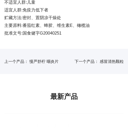
不适宜人群:儿童
适宜人群:免疫力低下者
贮藏方法:密封、置阴凉干燥处
主要原料:番茄红素、蜂胶、维生素E、橄榄油
批准文号:国食健字G20040251
上一个产品：
慢严舒柠 咽炎片
下一个产品：
感冒清热颗粒
最新产品